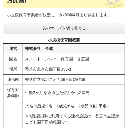
月開園)
小規模保育事業者が決定し、令和6年4月より開園します。
表のサイズを切り替える
小規模保育園概要
運営
株式会社 金成
園名
スクルドエンジェル保育園 香芝園
場所
香芝市北今市四丁目333-1
連携園
香芝市立認定こども園下田幼稚園
保育対
生後2ヶ月を経過した翌月から2歳児
象年齢
19名(0歳児:3名 1歳児:8名 2歳児:8名)[予定]
※3歳児以降に利用できる連携施設は、香芝市立認定
こども園下田幼稚園です。