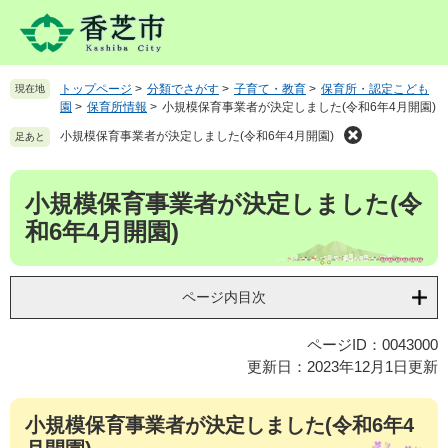
ペ
メ
ー
ニ
ジ
ュ
の
ー
トップページ
>
分類でさがす
>
子育て・教育
>
保育所・認定こども
現在地
先
を
園
>
保育所情報
>
小規模保育事業者が決定しました(令和6年4月開園)
頭
飛
で
ば
小規模保育事業者が決定しました(令和6年4月開園)
足あと
す
し
。
て
本
小規模保育事業者が決定しました(令
本
文
文
和6年4月開園)
へ
ページ内目次
ページID：0043000
更新日：2023年12月1日更新
小規模保育事業者が決定しました(令和6年4