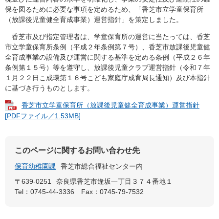
保を図るために必要な事項を定めるため、「香芝市立学童保育所
（放課後児童健全育成事業）運営指針」を策定しました。
香芝市及び指定管理者は、学童保育所の運営に当たっては、香芝
市立学童保育所条例（平成２年条例第７号）、香芝市放課後児童健
全育成事業の設備及び運営に関する基準を定める条例（平成２６年
条例第１５号）等を遵守し、放課後児童クラブ運営指針（令和７年
１月２２日こ成環第１６号こども家庭庁成育局長通知）及び本指針
に基づき行うものとします。
香芝市立学童保育所（放課後児童健全育成事業）運営指針
[PDFファイル／1.53MB]
このページに関するお問い合わせ先
保育幼稚園課
香芝市総合福祉センター内
〒639-0251
奈良県香芝市逢坂一丁目３７４番地１
Tel：0745-44-3336
Fax：0745-79-7532