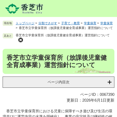
ペ
メ
ー
ニ
ジ
ュ
の
ー
トップページ
>
分類でさがす
>
子育て・教育
>
学童保育
>
学童保育
現在地
先
を
>
香芝市立学童保育所（放課後児童健全育成事業）運営指針について
頭
飛
香芝市立学童保育所（放課後児童健全育成事業）運営指針について
で
ば
足あと
す
し
。
て
本
本
香芝市立学童保育所（放課後児童健
文
文
へ
全育成事業）運営指針について
ページ内目次
ページID：0067390
更新日：2026年6月1日更新
香芝市立学童保育所における児童に保障すべき遊び及び生活の環
境並びに運営内容の水準を明確化し、事業の安定性及び継続性の確