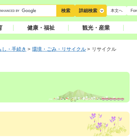
キ
詳細検索
本文へ
For
ー
ワ
育
健康・福祉
観光・産業
ー
ド
検
らし・手続き
>
環境・ごみ・リサイクル
>
リサイクル
索