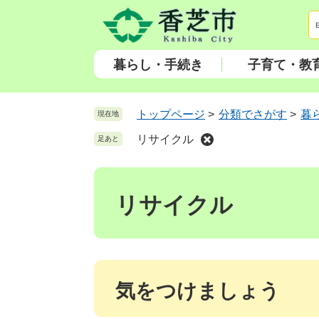
ペ
メ
ー
ニ
ジ
ュ
の
ー
暮らし・手続き
子育て・教
先
を
頭
飛
で
ば
トップページ
>
分類でさがす
>
暮
現在地
す
し
リサイクル
足あと
。
て
本
本
文
文
へ
リサイクル
気をつけましょう