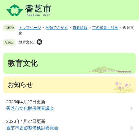
ペ
メ
ー
ニ
ジ
ュ
の
ー
トップページ
>
分類でさがす
>
市政情報
>
市の施策・計画
>
教育文
現在地
先
を
化
頭
飛
で
ば
教育文化
足あと
す
し
。
て
本
教育文化
本
文
文
へ
お知らせ
2023年4月27日更新
香芝市文化財保護審議会
2023年4月27日更新
香芝市史跡整備検討委員会