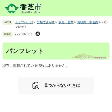
ペ
メ
ー
ニ
ジ
ュ
の
ー
トップページ
>
分類でさがす
>
観光・産業
>
博物館・学習館
>
パン
現在地
先
を
フレット
頭
飛
で
ば
パンフレット
足あと
す
し
。
て
本
パンフレット
本
文
文
へ
現在、掲載されている情報はありません。
見つからないときは