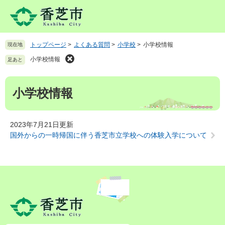
ペ
メ
ー
ニ
ジ
ュ
の
ー
トップページ
>
よくある質問
>
小学校
>
小学校情報
現在地
先
を
頭
飛
小学校情報
足あと
で
ば
す
し
本
。
て
小学校情報
文
本
文
へ
2023年7月21日更新
国外からの一時帰国に伴う香芝市立学校への体験入学について