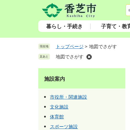
ペ
メ
ー
ニ
ジ
ュ
の
ー
暮らし・手続き
子育て・教
先
を
頭
飛
で
ば
トップページ
>
地図でさがす
現在地
す
し
地図でさがす
足あと
。
て
本
文
施設案内
へ
市役所・関連施設
文化施設
体育館
スポーツ施設