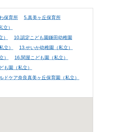
つわ保育所
5.真美ヶ丘保育所
私立）
立）
10.認定こども園鎌田幼稚園
（私立）
13.せいか幼稚園（私立）
私立）
16.関屋こども園（私立）
子ども園（私立）
イルドケア奈良真美ヶ丘保育園（私立）