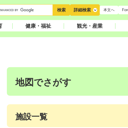
キ
詳細検索
本文へ
For
ー
ワ
育
健康・福祉
観光・産業
ー
ド
検
索
本
文
地図でさがす
施設一覧