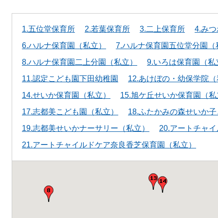
1.五位堂保育所
2.若葉保育所
3.二上保育所
4.み
6.ハルナ保育園（私立）
7.ハルナ保育園五位堂分園（
8.ハルナ保育園二上分園（私立）
9.いろは保育園（私
11.認定こども園下田幼稚園
12.あけぼの・幼保学院
14.せいか保育園（私立）
15.旭ケ丘せいか保育園（
17.志都美こども園（私立）
18.ふたかみの森せいか
19.志都美せいかナーサリー（私立）
20.アートチャ
21.アートチャイルドケア奈良香芝保育園（私立）