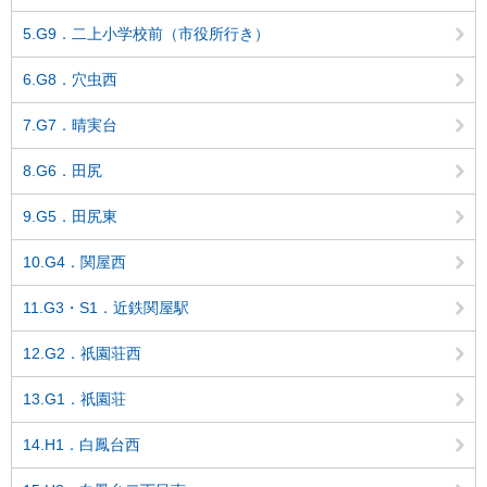
5.G9．二上小学校前（市役所行き）
6.G8．穴虫西
7.G7．晴実台
8.G6．田尻
9.G5．田尻東
10.G4．関屋西
11.G3・S1．近鉄関屋駅
12.G2．祇園荘西
13.G1．祇園荘
14.H1．白鳳台西