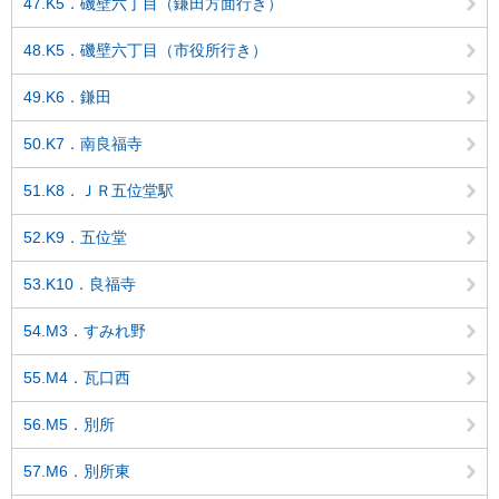
47.K5．磯壁六丁目（鎌田方面行き）
48.K5．磯壁六丁目（市役所行き）
49.K6．鎌田
50.K7．南良福寺
51.K8．ＪＲ五位堂駅
52.K9．五位堂
53.K10．良福寺
54.M3．すみれ野
55.M4．瓦口西
56.M5．別所
57.M6．別所東