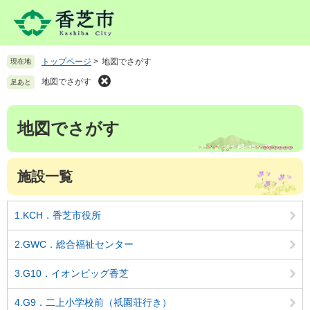
ペ
メ
ー
ニ
ジ
ュ
の
ー
トップページ
>
地図でさがす
現在地
先
を
頭
飛
地図でさがす
足あと
で
ば
す
し
本
。
て
地図でさがす
文
本
文
へ
施設一覧
1.KCH．香芝市役所
2.GWC．総合福祉センター
3.G10．イオンビッグ香芝
4.G9．二上小学校前（祇園荘行き）