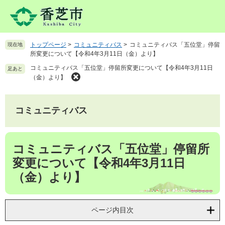
ペ
メ
ー
ニ
ジ
ュ
の
ー
トップページ
>
コミュニティバス
>
コミュニティバス「五位堂」停留
現在地
先
を
所変更について【令和4年3月11日（金）より】
頭
飛
コミュニティバス「五位堂」停留所変更について【令和4年3月11日
で
ば
足あと
（金）より】
す
し
。
て
本
コミュニティバス
文
へ
本
コミュニティバス「五位堂」停留所
文
変更について【令和4年3月11日
（金）より】
ページ内目次