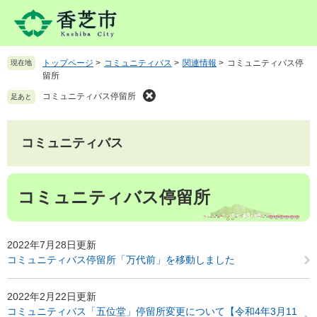
ペ
メ
ー
ニ
ジ
ュ
の
ー
トップページ
>
コミュニティバス
>
関連情報
>
コミュニティバス停
現在地
先
を
留所
頭
飛
で
ば
コミュニティバス停留所
足あと
す
し
。
て
本
コミュニティバス
文
へ
本
コミュニティバス停留所
文
2022年7月28日更新
コミュニティバス停留所「万代前」を移動しました
2022年2月22日更新
コミュニティバス「五位堂」停留所変更について【令和4年3月11