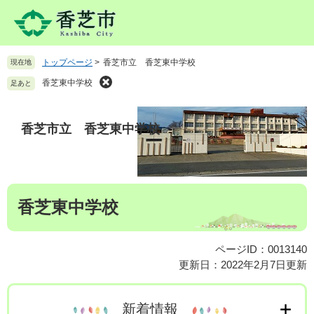
ペ
メ
ー
ニ
ジ
ュ
の
ー
トップページ
>
香芝市立 香芝東中学校
現在地
先
を
頭
飛
香芝東中学校
足あと
で
ば
す
し
。
て
香芝市立 香芝東中学校
本
文
へ
本
香芝東中学校
文
ページID：0013140
更新日：2022年2月7日更新
新着情報