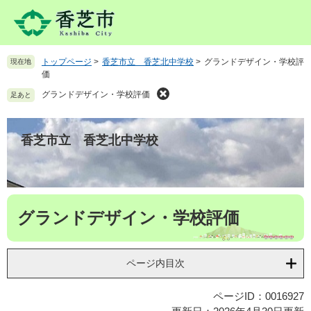
ペ
メ
ー
ニ
ジ
ュ
の
ー
トップページ
>
香芝市立 香芝北中学校
>
グランドデザイン・学校評
現在地
先
を
価
頭
飛
で
ば
グランドデザイン・学校評価
足あと
す
し
。
て
本
香芝市立 香芝北中学校
文
へ
本
グランドデザイン・学校評価
文
ページ内目次
ページID：0016927