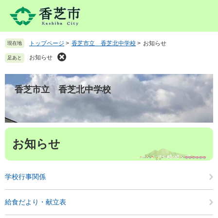
ペ
メ
ー
ニ
ジ
ュ
の
ー
トップページ
>
香芝市立 香芝北中学校
>
お知らせ
現在地
先
を
頭
飛
お知らせ
足あと
で
ば
す
し
。
て
香芝市立 香芝北中学校
本
文
へ
本
お知らせ
文
学校行事関係
給食だより・献立表