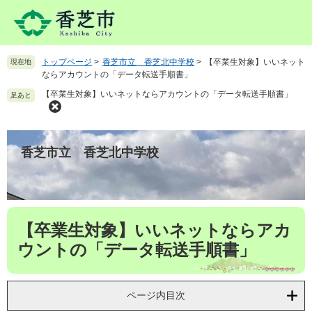
ペ
メ
ー
ニ
ジ
ュ
の
ー
トップページ
>
香芝市立 香芝北中学校
>
【卒業生対象】いいネット
現在地
先
を
ならアカウントの「データ転送手順書」
頭
飛
【卒業生対象】いいネットならアカウントの「データ転送手順書」
で
ば
足あと
す
し
。
て
本
香芝市立 香芝北中学校
文
へ
本
【卒業生対象】いいネットならアカ
文
ウントの「データ転送手順書」
ページ内目次