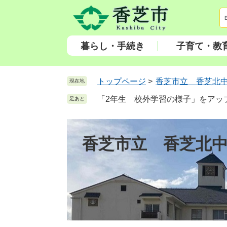
ペ
メ
ー
ニ
ジ
ュ
の
ー
暮らし・手続き
子育て・教
先
を
頭
飛
で
ば
トップページ
>
香芝市立 香芝北
現在地
す
し
「2年生 校外学習の様子」をアッ
足あと
。
て
本
文
香芝市立 香芝北
へ