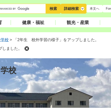
キ
詳細検索
本文へ
For
ー
ワ
育
健康・福祉
観光・産業
ー
ド
検
中学校
>
「2年生 校外学習の様子」をアップしました。
索
プしました。
中学校