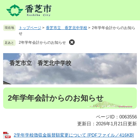
ペ
メ
ー
ニ
ジ
ュ
の
ー
トップページ
>
香芝市立 香芝北中学校
>
2年学年会計からのお知ら
現在地
先
を
せ
頭
飛
で
ば
2年学年会計からのお知らせ
足あと
す
し
。
て
本
香芝市立 香芝北中学校
文
へ
本
2年学年会計からのお知らせ
文
ページID：0063556
更新日：2026年1月21日更新
2学年学校徴収金振替額変更について [PDFファイル／416KB]