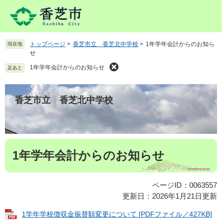
ペ
メ
ー
ニ
ジ
ュ
の
ー
トップページ
>
香芝市立 香芝北中学校
>
1年学年会計からのお知ら
現在地
先
を
せ
頭
飛
で
ば
1年学年会計からのお知らせ
足あと
す
し
。
て
本
香芝市立 香芝北中学校
文
へ
本
1年学年会計からのお知らせ
文
ページID：0063557
更新日：2026年1月21日更新
1学年学校徴収金振替額変更について [PDFファイル／427KB]