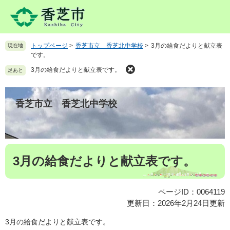
ペ
メ
ー
ニ
ジ
ュ
の
ー
トップページ
>
香芝市立 香芝北中学校
>
3月の給食だよりと献立表
現在地
先
を
です。
頭
飛
で
ば
3月の給食だよりと献立表です。
足あと
す
し
。
て
本
香芝市立 香芝北中学校
文
へ
本
3月の給食だよりと献立表です。
文
ページID：0064119
更新日：2026年2月24日更新
3月の給食だよりと献立表です。