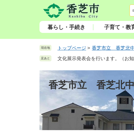
ペ
メ
ー
ニ
ジ
ュ
の
ー
暮らし・手続き
子育て・教
先
を
頭
飛
で
ば
トップページ
>
香芝市立 香芝北
現在地
す
し
文化展示発表会を行います。（お知
足あと
。
て
本
文
香芝市立 香芝北
へ