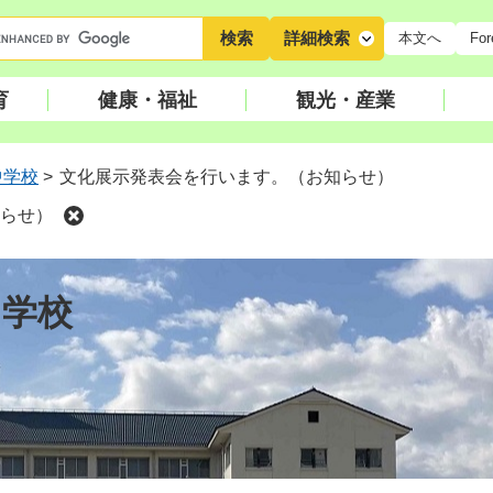
キ
詳細検索
本文へ
For
ー
ワ
育
健康・福祉
観光・産業
ー
ド
検
中学校
>
文化展示発表会を行います。（お知らせ）
索
らせ）
中学校