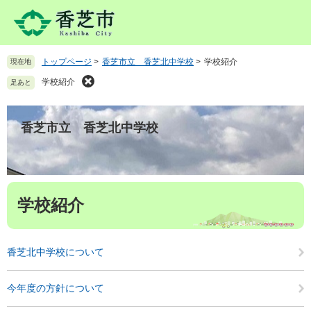
ペ
メ
ー
ニ
ジ
ュ
の
ー
トップページ
>
香芝市立 香芝北中学校
>
学校紹介
現在地
先
を
頭
飛
学校紹介
足あと
で
ば
す
し
。
て
香芝市立 香芝北中学校
本
文
へ
本
学校紹介
文
香芝北中学校について
今年度の方針について