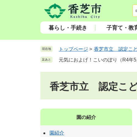
ペ
メ
ー
ニ
ジ
ュ
の
ー
暮らし・手続き
子育て・教
先
を
頭
飛
で
ば
トップページ
>
香芝市立 認定こ
現在地
す
し
元気におよげ！こいのぼり（R4年5
足あと
。
て
本
文
香芝市立 認定こ
へ
園の紹介
園紹介