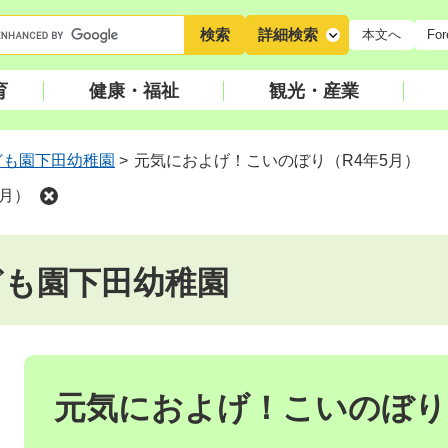
キ
詳細検索
本文へ
For
ー
ワ
育
健康・福祉
観光・産業
ー
ド
検
ども園下田幼稚園
>
元気におよげ！こいのぼり（R4年5月）
索
月）
ども園下田幼稚園
本
文
元気におよげ！こいのぼり