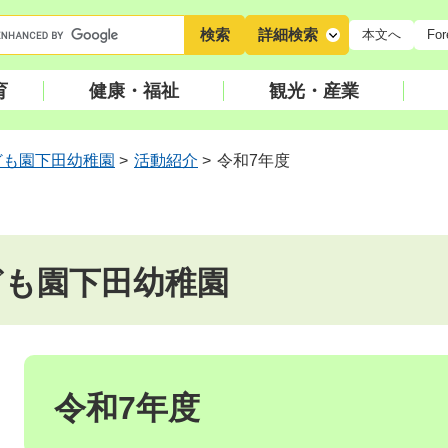
キ
詳細検索
本文へ
For
ー
ワ
育
健康・福祉
観光・産業
ー
ド
検
ども園下田幼稚園
>
活動紹介
>
令和7年度
索
ども園下田幼稚園
本
文
令和7年度