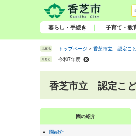
ペ
メ
ー
ニ
ジ
ュ
の
ー
暮らし・手続き
子育て・教
先
を
頭
飛
で
ば
トップページ
>
香芝市立 認定こ
現在地
す
し
令和7年度
足あと
。
て
本
文
香芝市立 認定こ
へ
園の紹介
園紹介