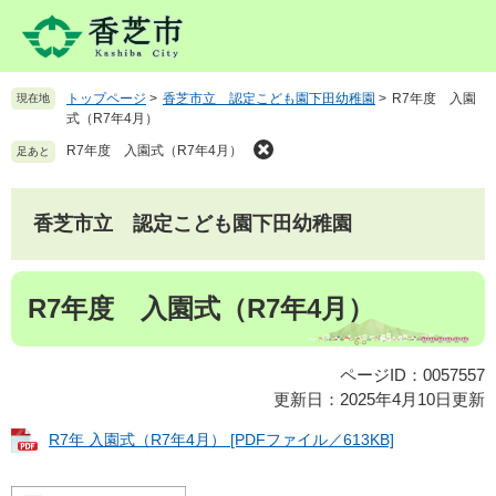
ペ
メ
ー
ニ
ジ
ュ
の
ー
トップページ
>
香芝市立 認定こども園下田幼稚園
>
R7年度 入園
現在地
先
を
式（R7年4月）
頭
飛
で
ば
R7年度 入園式（R7年4月）
足あと
す
し
。
て
本
香芝市立 認定こども園下田幼稚園
文
へ
本
R7年度 入園式（R7年4月）
文
ページID：0057557
更新日：2025年4月10日更新
R7年 入園式（R7年4月） [PDFファイル／613KB]