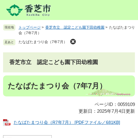
ペ
メ
ー
ニ
ジ
ュ
の
ー
トップページ
>
香芝市立 認定こども園下田幼稚園
>
たなばたまつり
現在地
先
を
会（7年7月）
頭
飛
で
ば
たなばたまつり会（7年7月）
足あと
す
し
。
て
本
香芝市立 認定こども園下田幼稚園
文
へ
本
たなばたまつり会（7年7月）
文
ページID：0059109
更新日：2025年7月4日更新
たなばたまつり会（R7年7月） [PDFファイル／681KB]