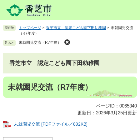
ペ
メ
ー
ニ
ジ
ュ
の
ー
トップページ
>
香芝市立 認定こども園下田幼稚園
>
未就園児交流
現在地
先
を
（R7年度）
頭
飛
で
ば
未就園児交流（R7年度）
足あと
す
し
。
て
本
香芝市立 認定こども園下田幼稚園
文
へ
本
未就園児交流（R7年度）
文
ページID：0065340
更新日：2026年3月25日更新
未就園児交流 [PDFファイル／892KB]