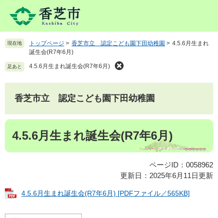
ペ
メ
ー
ニ
ジ
ュ
の
ー
トップページ
>
香芝市立 認定こども園下田幼稚園
>
4.5.6月生まれ
現在地
先
を
誕生会(R7年6月)
頭
飛
で
ば
4.5.6月生まれ誕生会(R7年6月)
足あと
す
し
。
て
本
香芝市立 認定こども園下田幼稚園
文
へ
本
4.5.6月生まれ誕生会(R7年6月)
文
ページID：0058962
更新日：2025年6月11日更新
4.5.6月生まれ誕生会(R7年6月) [PDFファイル／565KB]