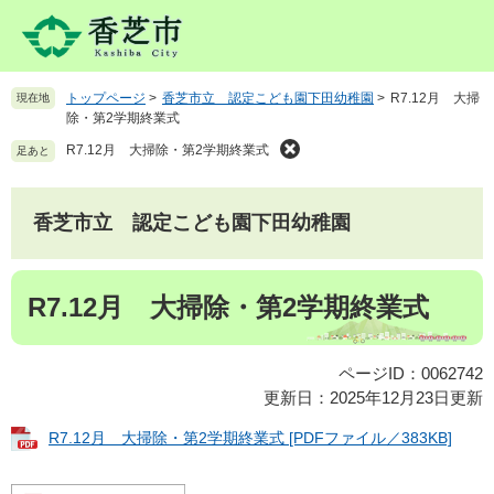
ペ
メ
ー
ニ
ジ
ュ
の
ー
トップページ
>
香芝市立 認定こども園下田幼稚園
>
R7.12月 大掃
現在地
先
を
除・第2学期終業式
頭
飛
で
ば
R7.12月 大掃除・第2学期終業式
足あと
す
し
。
て
本
香芝市立 認定こども園下田幼稚園
文
へ
本
R7.12月 大掃除・第2学期終業式
文
ページID：0062742
更新日：2025年12月23日更新
R7.12月 大掃除・第2学期終業式 [PDFファイル／383KB]