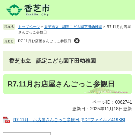
ペ
メ
ー
ニ
ジ
ュ
の
ー
トップページ
>
香芝市立 認定こども園下田幼稚園
>
R7.11月お店屋
現在地
先
を
さんごっこ参観日
頭
飛
で
ば
R7.11月お店屋さんごっこ参観日
足あと
す
し
。
て
本
香芝市立 認定こども園下田幼稚園
文
へ
本
R7.11月お店屋さんごっこ参観日
文
ページID：0062741
更新日：2025年11月18日更新
R7.11月 お店屋さんごっこ参観日 [PDFファイル／419KB]