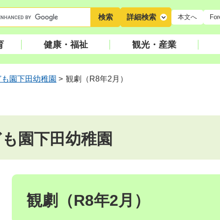
キ
詳細検索
本文へ
For
ー
ワ
育
健康・福祉
観光・産業
ー
ド
検
ども園下田幼稚園
>
観劇（R8年2月）
索
ども園下田幼稚園
本
文
観劇（R8年2月）