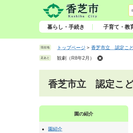
ペ
メ
ー
ニ
ジ
ュ
の
ー
暮らし・手続き
子育て・教
先
を
頭
飛
で
ば
トップページ
>
香芝市立 認定こ
現在地
す
し
観劇（R8年2月）
足あと
。
て
本
文
香芝市立 認定こ
へ
園の紹介
園紹介