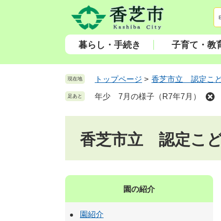
ペ
メ
ー
ニ
ジ
ュ
の
ー
暮らし・手続き
子育て・教
先
を
頭
飛
で
ば
トップページ
>
香芝市立 認定こ
現在地
す
し
年少 7月の様子（R7年7月）
足あと
。
て
本
文
香芝市立 認定こ
へ
園の紹介
園紹介