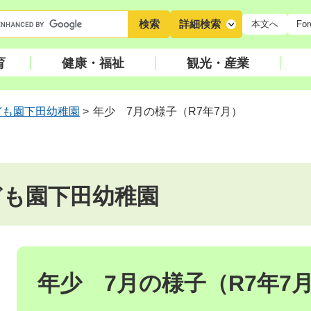
キ
詳細検索
本文へ
For
ー
ワ
育
健康・福祉
観光・産業
ー
ド
検
ども園下田幼稚園
>
年少 7月の様子（R7年7月）
索
ども園下田幼稚園
本
文
年少 7月の様子（R7年7