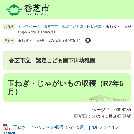
ペ
メ
ー
ニ
ジ
ュ
の
ー
トップページ
>
香芝市立 認定こども園下田幼稚園
>
玉ねぎ・じゃが
現在地
先
を
いもの収穫（R7年5月）
頭
飛
で
ば
玉ねぎ・じゃがいもの収穫（R7年5月）
足あと
す
し
。
て
本
香芝市立 認定こども園下田幼稚園
文
へ
本
玉ねぎ・じゃがいもの収穫（R7年5
文
月）
ページID：0059035
更新日：2025年5月30日更新
玉ねぎ・じゃがいもの収穫（R7年5月） [PDFファイル／
325KB]