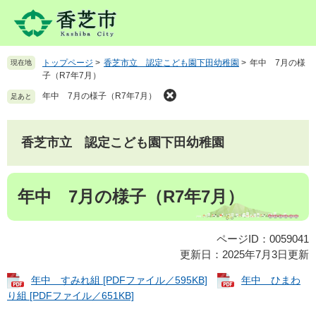
ペ
メ
ー
ニ
ジ
ュ
の
ー
トップページ
>
香芝市立 認定こども園下田幼稚園
>
年中 7月の様
現在地
先
を
子（R7年7月）
頭
飛
で
ば
年中 7月の様子（R7年7月）
足あと
す
し
。
て
本
香芝市立 認定こども園下田幼稚園
文
へ
本
年中 7月の様子（R7年7月）
文
ページID：0059041
更新日：2025年7月3日更新
年中 すみれ組 [PDFファイル／595KB]
年中 ひまわ
り組 [PDFファイル／651KB]