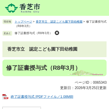
ペ
メ
ー
ニ
ジ
ュ
の
ー
トップページ
>
香芝市立 認定こども園下田幼稚園
>
修了証書授与式
現在地
先
を
（R8年3月）
頭
飛
で
ば
修了証書授与式（R8年3月）
足あと
す
し
。
て
本
香芝市立 認定こども園下田幼稚園
文
へ
本
修了証書授与式（R8年3月）
文
ページID：0065343
更新日：2026年3月25日更新
終了証書授与式 [PDFファイル／1.08MB]