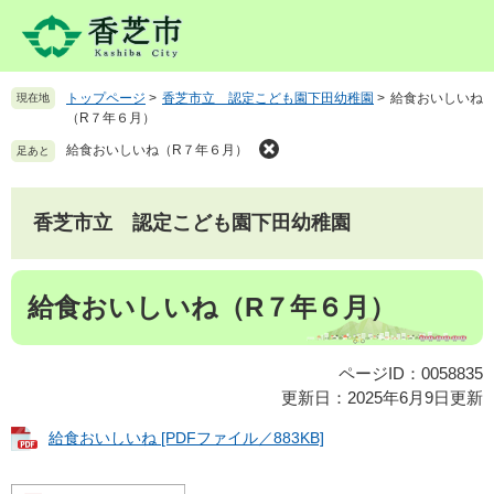
ペ
メ
ー
ニ
ジ
ュ
の
ー
トップページ
>
香芝市立 認定こども園下田幼稚園
>
給食おいしいね
現在地
先
を
（R７年６月）
頭
飛
で
ば
給食おいしいね（R７年６月）
足あと
す
し
。
て
本
香芝市立 認定こども園下田幼稚園
文
へ
本
給食おいしいね（R７年６月）
文
ページID：0058835
更新日：2025年6月9日更新
給食おいしいね [PDFファイル／883KB]