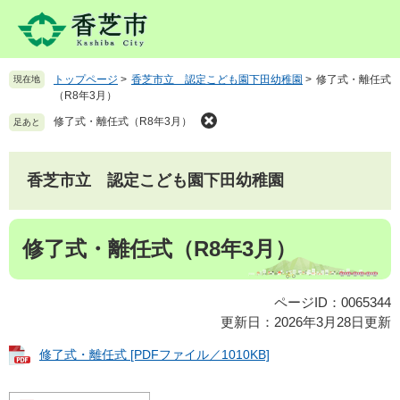
ペ
メ
ー
ニ
ジ
ュ
の
ー
トップページ
>
香芝市立 認定こども園下田幼稚園
>
修了式・離任式
現在地
先
を
（R8年3月）
頭
飛
で
ば
修了式・離任式（R8年3月）
足あと
す
し
。
て
本
香芝市立 認定こども園下田幼稚園
文
へ
本
修了式・離任式（R8年3月）
文
ページID：0065344
更新日：2026年3月28日更新
修了式・離任式 [PDFファイル／1010KB]