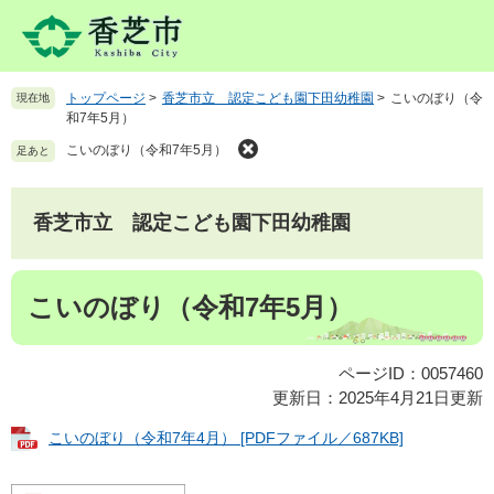
ペ
メ
ー
ニ
ジ
ュ
の
ー
トップページ
>
香芝市立 認定こども園下田幼稚園
>
こいのぼり（令
現在地
先
を
和7年5月）
頭
飛
で
ば
こいのぼり（令和7年5月）
足あと
す
し
。
て
本
香芝市立 認定こども園下田幼稚園
文
へ
本
こいのぼり（令和7年5月）
文
ページID：0057460
更新日：2025年4月21日更新
こいのぼり（令和7年4月） [PDFファイル／687KB]