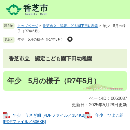
ペ
メ
ー
ニ
ジ
ュ
の
ー
トップページ
>
香芝市立 認定こども園下田幼稚園
>
年少 5月の様
現在地
先
を
子（R7年5月）
頭
飛
で
ば
年少 5月の様子（R7年5月）
足あと
す
し
。
て
本
香芝市立 認定こども園下田幼稚園
文
へ
本
年少 5月の様子（R7年5月）
文
ページID：0059037
更新日：2025年5月28日更新
年少 うさぎ組 [PDFファイル／354KB]
年少 ひよこ組
[PDFファイル／506KB]