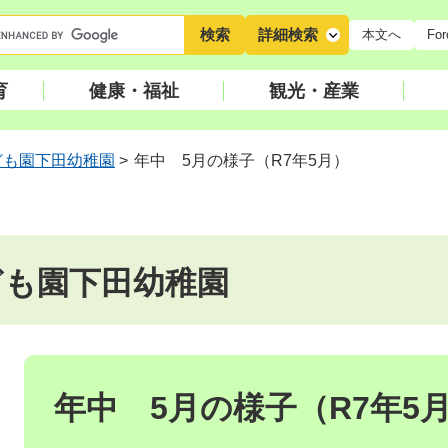
キ
詳細検索
本文へ
For
ー
ワ
育
健康・福祉
観光・産業
ー
ド
検
ども園下田幼稚園
>
年中 5月の様子（R7年5月）
索
ども園下田幼稚園
本
文
年中 5月の様子（R7年5