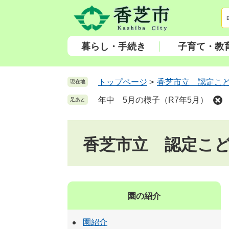
ペ
メ
ー
ニ
ジ
ュ
の
ー
暮らし・手続き
子育て・教
先
を
頭
飛
で
ば
トップページ
>
香芝市立 認定こ
現在地
す
し
年中 5月の様子（R7年5月）
足あと
。
て
本
文
香芝市立 認定こ
へ
園の紹介
園紹介