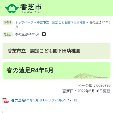
ペ
メ
ー
ニ
ジ
ュ
の
ー
トップページ
>
香芝市立 認定こども園下田幼稚園
>
春の遠足R4年5
現在地
先
を
月
頭
飛
で
ば
春の遠足R4年5月
足あと
す
し
。
て
本
香芝市立 認定こども園下田幼稚園
文
へ
本
春の遠足R4年5月
文
ページID：0026795
更新日：2022年5月18日更新
春の遠足R4年5月 [PDFファイル／947KB]