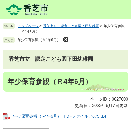
ペ
メ
ー
ニ
ジ
ュ
の
ー
トップページ
>
香芝市立 認定こども園下田幼稚園
>
年少保育参観
現在地
先
を
（Ｒ4年6月）
頭
飛
で
ば
年少保育参観（Ｒ4年6月）
足あと
す
し
。
て
本
香芝市立 認定こども園下田幼稚園
文
へ
本
年少保育参観（Ｒ4年6月）
文
ページID：0027600
更新日：2022年6月7日更新
年少保育参観（R4年6月） [PDFファイル／675KB]