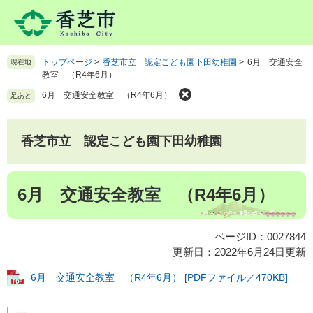
ペ
メ
ー
ニ
ジ
ュ
の
ー
トップページ
>
香芝市立 認定こども園下田幼稚園
>
6月 交通安全
現在地
先
を
教室 （R4年6月）
頭
飛
で
ば
6月 交通安全教室 （R4年6月）
足あと
す
し
。
て
本
香芝市立 認定こども園下田幼稚園
文
へ
本
6月 交通安全教室 （R4年6月）
文
ページID：0027844
更新日：2022年6月24日更新
6月 交通安全教室 （R4年6月） [PDFファイル／470KB]