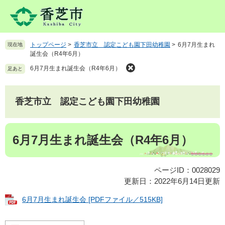
ペ
メ
ー
ニ
ジ
ュ
の
ー
トップページ
>
香芝市立 認定こども園下田幼稚園
>
6月7月生まれ
現在地
先
を
誕生会（R4年6月）
頭
飛
で
ば
6月7月生まれ誕生会（R4年6月）
足あと
す
し
。
て
本
香芝市立 認定こども園下田幼稚園
文
へ
本
6月7月生まれ誕生会（R4年6月）
文
ページID：0028029
更新日：2022年6月14日更新
6月7月生まれ誕生会 [PDFファイル／515KB]