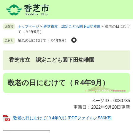
ペ
メ
ー
ニ
ジ
ュ
の
ー
トップページ
>
香芝市立 認定こども園下田幼稚園
>
敬老の日にむけ
現在地
先
を
て（Ｒ4年9月）
頭
飛
で
ば
敬老の日にむけて（Ｒ4年9月）
足あと
す
し
。
て
本
香芝市立 認定こども園下田幼稚園
文
へ
本
敬老の日にむけて（Ｒ4年9月）
文
ページID：0030735
更新日：2022年9月20日更新
敬老の日にむけて(Ｒ4年9月) [PDFファイル／586KB]