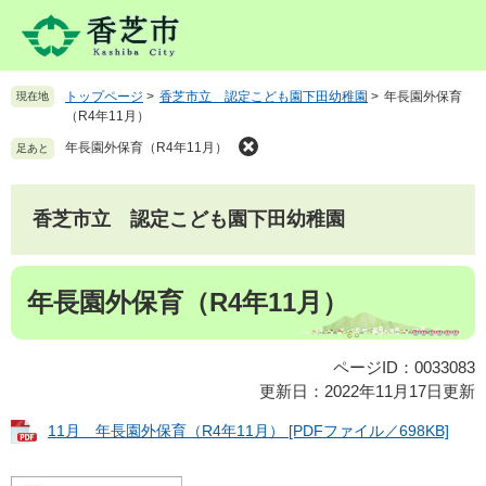
ペ
メ
ー
ニ
ジ
ュ
の
ー
トップページ
>
香芝市立 認定こども園下田幼稚園
>
年長園外保育
現在地
先
を
（R4年11月）
頭
飛
で
ば
年長園外保育（R4年11月）
足あと
す
し
。
て
本
香芝市立 認定こども園下田幼稚園
文
へ
本
年長園外保育（R4年11月）
文
ページID：0033083
更新日：2022年11月17日更新
11月 年長園外保育（R4年11月） [PDFファイル／698KB]