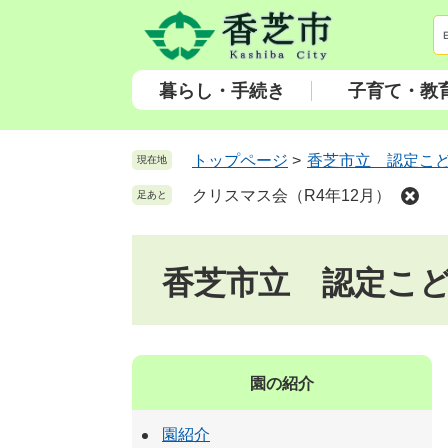
ペ
メ
ー
ニ
ジ
ュ
の
ー
暮らし・手続き
子育て・教
先
を
頭
飛
で
ば
トップページ
>
香芝市立 認定こ
現在地
す
し
クリスマス会（R4年12月）
足あと
。
て
本
文
香芝市立 認定こ
へ
園の紹介
園紹介