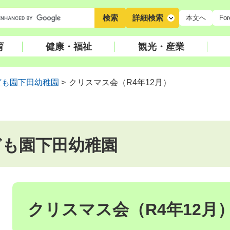
キ
詳細検索
本文へ
For
ー
ワ
育
健康・福祉
観光・産業
ー
ド
検
ども園下田幼稚園
>
クリスマス会（R4年12月）
索
ども園下田幼稚園
本
文
クリスマス会（R4年12月