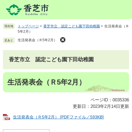
ペ
メ
ー
ニ
ジ
ュ
の
ー
トップページ
>
香芝市立 認定こども園下田幼稚園
>
生活発表会（Ｒ
現在地
先
を
5年2月）
頭
飛
で
ば
生活発表会（Ｒ5年2月）
足あと
す
し
。
て
本
香芝市立 認定こども園下田幼稚園
文
へ
本
生活発表会（Ｒ5年2月）
文
ページID：0035336
更新日：2023年2月14日更新
生活発表会（Ｒ5年2月） [PDFファイル／593KB]