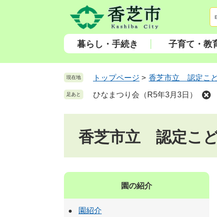
ペ
メ
ー
ニ
ジ
ュ
の
ー
暮らし・手続き
子育て・教
先
を
頭
飛
で
ば
トップページ
>
香芝市立 認定こ
現在地
す
し
ひなまつり会（R5年3月3日）
足あと
。
て
本
文
香芝市立 認定こ
へ
園の紹介
園紹介