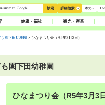
キ
詳細検索
本文へ
For
ー
ワ
育
健康・福祉
観光・産業
ー
ド
検
ども園下田幼稚園
>
ひなまつり会（R5年3月3日）
索
ども園下田幼稚園
本
文
ひなまつり会（R5年3月3