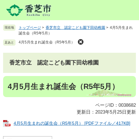
ペ
メ
ー
ニ
ジ
ュ
の
ー
トップページ
>
香芝市立 認定こども園下田幼稚園
>
4月5月生まれ
現在地
先
を
誕生会（R5年5月）
頭
飛
で
ば
4月5月生まれ誕生会（R5年5月）
足あと
す
し
。
て
本
香芝市立 認定こども園下田幼稚園
文
へ
本
4月5月生まれ誕生会（R5年5月）
文
ページID：0038682
更新日：2023年5月25日更新
4月5月生まれの誕生会（R5年5月） [PDFファイル／417KB]