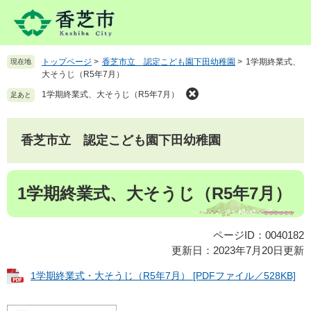
ペ
メ
ー
ニ
ジ
ュ
の
ー
トップページ
>
香芝市立 認定こども園下田幼稚園
>
1学期終業式、
現在地
先
を
大そうじ（R5年7月）
頭
飛
で
ば
1学期終業式、大そうじ（R5年7月）
足あと
す
し
。
て
本
香芝市立 認定こども園下田幼稚園
文
へ
本
1学期終業式、大そうじ（R5年7月）
文
ページID：0040182
更新日：2023年7月20日更新
1学期終業式・大そうじ（R5年7月） [PDFファイル／528KB]