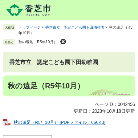
ペ
メ
ー
ニ
ジ
ュ
の
ー
トップページ
>
香芝市立 認定こども園下田幼稚園
>
秋の遠足（R5
現在地
先
を
年10月）
頭
飛
で
ば
秋の遠足（R5年10月）
足あと
す
し
。
て
本
香芝市立 認定こども園下田幼稚園
文
へ
本
秋の遠足（R5年10月）
文
ページID：0042496
更新日：2023年10月18日更新
秋の遠足（R5年10月） [PDFファイル／656KB]